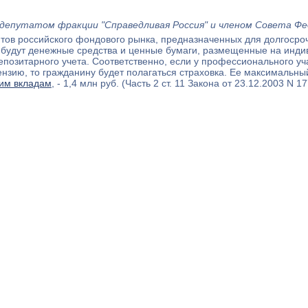
17 депутатом фракции "Справедливая Россия" и членом Совета Ф
ов российского фондового рынка, предназначенных для долгосроч
ся будут денежные средства и ценные бумаги, размещенные на инд
епозитарного учета. Соответственно, если у профессионального у
нзию, то гражданину будет полагаться страховка. Ее максимальн
ким вкладам
, - 1,4 млн руб. (Часть 2 ст. 11 Закона от 23.12.2003 N 1