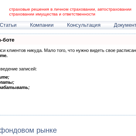
страховые решения в личном страховании, автостраховании
страховании имущества и ответственности
Статьи
Компании
Консультация
Докумен
m-боте
писи клиентов никуда. Мало того, что нужно видеть свое расписа
ime.
 ведение записей:
ите;
платы;
арабатывать;
 фондовом рынке