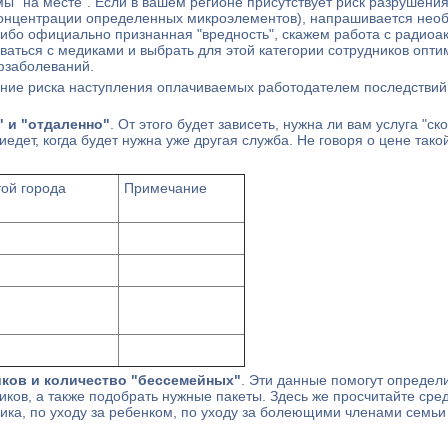
"на месте". Если в вашем регионе присутствует риск разрушения 
 концентрации определенных микроэлементов), напрашивается нео
я-либо официально признанная "вредность", скажем работа с радиоа
оваться с медиками и выбрать для этой категории сотрудников опт
фзаболеваний.
ние риска наступления оплачиваемых работодателем последствий 
 и "отдаленно"
. От этого будет зависеть, нужна ли вам услуга "
едет, когда будет нужна уже другая служба. Не говоря о цене такой
той города
Примечание
иков и количество "бессемейных"
. Эти данные помогут определи
ков, а также подобрать нужные пакеты. Здесь же просчитайте сре
ика, по уходу за ребенком, по уходу за болеющими членами семьи 