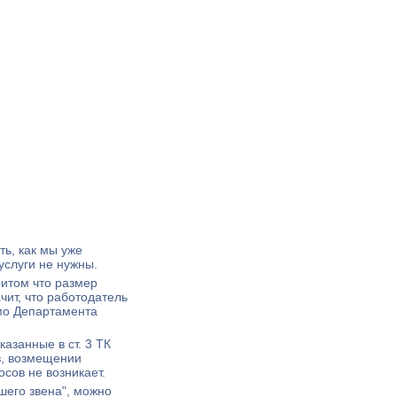
ть, как мы уже
услуги не нужны.
ритом что размер
чит, что работодатель
мо Департамента
указанные в ст. 3 ТК
в, возмещении
сов не возникает.
шего звена", можно