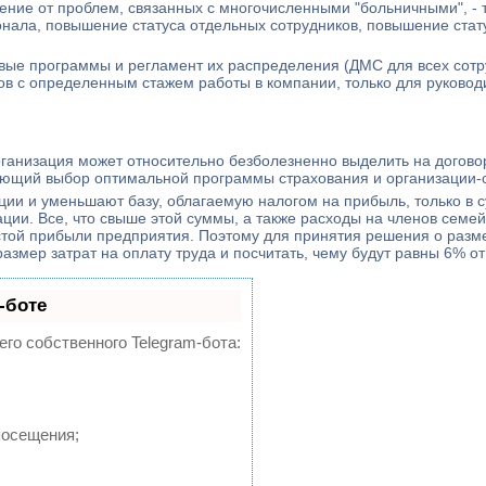
ение от проблем, связанных с многочисленными "больничными", - 
нала, повышение статуса отдельных сотрудников, повышение стат
овые программы и регламент их распределения (ДМС для всех сотр
ов с определенным стажем работы в компании, только для руководит
рганизация может относительно безболезненно выделить на догово
дующий выбор оптимальной программы страхования и организации-
ии и уменьшают базу, облагаемую налогом на прибыль, только в с
ции. Все, что свыше этой суммы, а также расходы на членов семей
стой прибыли предприятия. Поэтому для принятия решения о разм
змер затрат на оплату труда и посчитать, чему будут равны 6% от
-боте
его собственного Telegram-бота:
посещения;