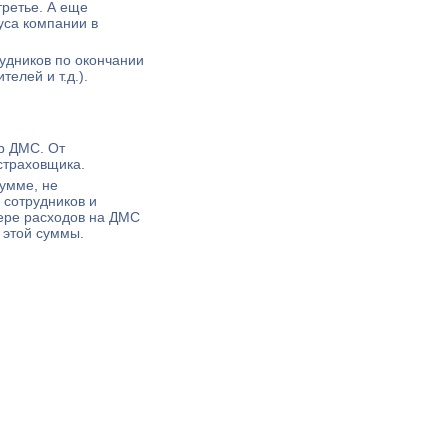
третье. А еще
уса компании в
удников по окончании
елей и т.д.).
р ДМС. От
страховщика.
умме, не
 сотрудников и
ере расходов на ДМС
 этой суммы.