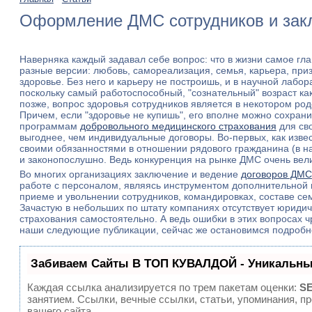
Оформление ДМС сотрудников и зак
Наверняка каждый задавал себе вопрос: что в жизни самое гл
разные версии: любовь, самореализация, семья, карьера, приз
здоровье. Без него и карьеру не построишь, и в научной лабор
поскольку самый работоспособный, "сознательный" возраст ка
позже, вопрос здоровья сотрудников является в некотором род
Причем, если "здоровье не купишь", его вполне можно сохрани
программам
добровольного медицинского страхования
для св
выгоднее, чем индивидуальные договоры. Во-первых, как извес
своими обязанностями в отношении рядового гражданина (в наде
и законопослушно. Ведь конкуренция на рынке ДМС очень вел
Во многих организациях заключение и ведение
договоров ДМС
работе с персоналом, являясь инструментом дополнительной 
приеме и увольнении сотрудников, командировках, составе сем
Зачастую в небольших по штату компаниях отсутствует юридич
страхования самостоятельно. А ведь ошибки в этих вопросах
наши следующие публикации, сейчас же остановимся подробне
Забиваем Сайты В ТОП КУВАЛДОЙ - Уникальны
Каждая ссылка анализируется по трем пакетам оценки:
SE
занятием. Ссылки, вечные ссылки, статьи, упоминания, 
вашего сайта.