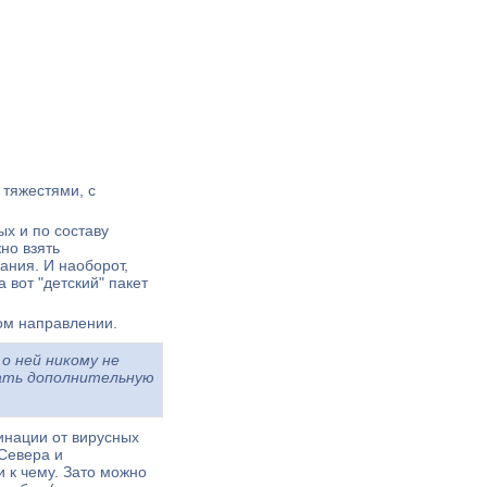
 тяжестями, с
х и по составу
но взять
ания. И наоборот,
 вот "детский" пакет
ом направлении.
о ней никому не
ать дополнительную
инации от вирусных
Севера и
и к чему. Зато можно