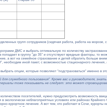
деленных групп сотрудников (сидячая работа, работа на морозе, с
рограмм ДМС и выбрать оптимальную по количеству застрахованны
 попадает в группу "до 35" и отсутствуют вредные факторы, то мож
ние, а вот на семейное страхование и детей обратить больше вним
0", необходим иной пакет, с возможностью стационарного лечения, а
 выбрать опции, которые позволяют "подстраховаться" именно в эт
для служебного пользования". Кроме вас и руководителя, знать 
териалы тоже показывать не следует: это может спровоциров
 количеством посетителей, нужно предусмотреть возможность вакц
 в экологически неблагоприятных условиях или районах Крайнего 
рно-курортное лечение. А вот тем, кто работает в Сочи, курорты н