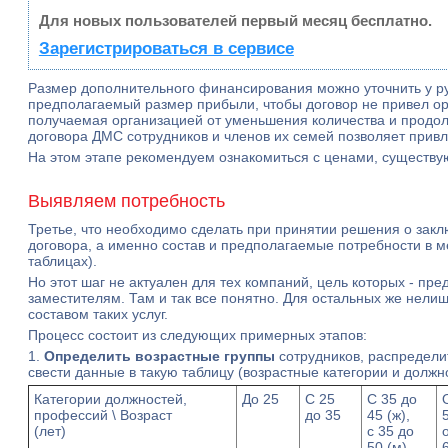
Для новых пользователей первый месяц бесплатно.
Зарегистрироваться в сервисе
Размер дополнительного финансирования можно уточнить у рук
предполагаемый размер прибыли, чтобы договор не привел орга
получаемая организацией от уменьшения количества и продол
договора ДМС сотрудников и членов их семей позволяет привл
На этом этапе рекомендуем ознакомиться с ценами, существ
Выявляем потребность
Третье, что необходимо сделать при принятии решения о закл
договора, а именно состав и предполагаемые потребности в м
таблицах).
Но этот шаг не актуален для тех компаний, цель которых - пре
заместителям. Там и так все понятно. Для остальных же нели
составом таких услуг.
Процесс состоит из следующих примерных этапов:
1.
Определить возрастные группы
сотрудников, распредели
свести данные в такую таблицу (возрастные категории и должн
Категории должностей,
До 25
С 25
С 35 до
профессий \ Возраст
до 35
45 (ж),
(лет)
с 35 до
50 (м)