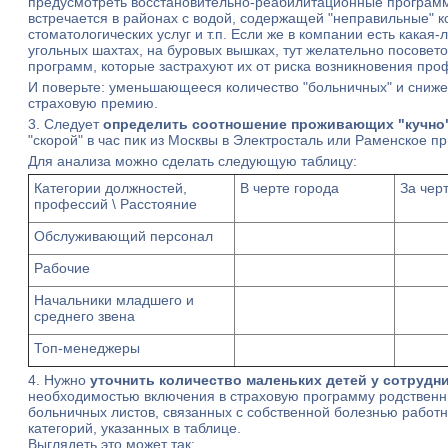
предусмотреть восстановительно-реабилитационные программы 
встречается в районах с водой, содержащей "неправильные"
стоматологических услуг и т.п. Если же в компании есть кака
угольных шахтах, на буровых вышках, тут желательно посовет
программ, которые застрахуют их от риска возникновения про
И поверьте: уменьшающееся количество "больничных" и сниже
страховую премию.
3. Следует
определить соотношение проживающих "кучно"
"скорой" в час пик из Москвы в Электросталь или Раменское при
Для анализа можно сделать следующую таблицу:
Категории должностей,
В черте города
За чер
профессий \ Расстояние
Обслуживающий персонал
Рабочие
Начальники младшего и
среднего звена
Топ-менеджеры
4. Нужно
уточнить количество маленьких детей у сотрудн
необходимостью включения в страховую программу родственни
больничных листов, связанных с собственной болезнью работн
категорий, указанных в таблице.
Выглядеть это может так: