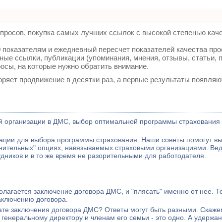
просов, покупка самых лучших ссылок с высокой степенью кач
 показателям и ежедневный пересчет показателей качества про
ые ссылки, публикации (упоминания, мнения, отзывы, статьи, п
росы, на которые нужно обратить внимание.
коряет продвижение в десятки раз, а первые результаты появляю
ей организации в ДМС, выбор оптимальной программы страхования
зации для выбора программы страхования. Наши советы помогут в
нительных" опциях, навязываемых страховыми организациями. В
ников и в то же время не разорительными для работодателя.
лагается заключение договора ДМС, и "плясать" именно от нее. То
заключению договора.
льтате заключения договора ДМС? Ответы могут быть разными. Скаже
енеральному директору и членам его семьи - это одно. А удержан