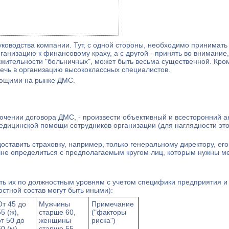
оводства компании. Тут, с одной стороны, необходимо принимать 
низацию к финансовому краху, а с другой - принять во внимание,
жительности "больничных", может быть весьма существенной. Кром
ечь в организацию высококлассных специалистов.
ующими на рынке ДМС.
ючении договора ДМС, - произвести объективный и всесторонний а
едицинской помощи сотрудников организации (для наглядности это
доставить страховку, например, только генеральному директору, его
шне определиться с предполагаемым кругом лиц, которым нужны ме
ть их по должностным уровням с учетом специфики предприятия и
остной состав могут быть иными):
От 45 до
Мужчины
Примечание
55 (ж),
старше 60,
("факторы
от 50 до
женщины
риска")
60 (м)
старше 55