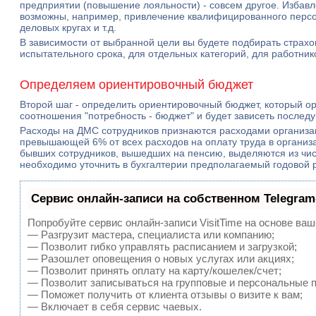
предприятии (повышение лояльности) - совсем другое. Избавл
возможны, например, привлечение квалифицированного персо
деловых кругах и т.д.
В зависимости от выбранной цели вы будете подбирать страх
испытательного срока, для отдельных категорий, для работник
Определяем ориентировочный бюджет
Второй шаг - определить ориентировочный бюджет, который о
соотношения "потребность - бюджет" и будет зависеть после
Расходы на ДМС сотрудников признаются расходами организац
превышающей 6% от всех расходов на оплату труда в организа
бывших сотрудников, вышедших на пенсию, выделяются из чи
необходимо уточнить в бухгалтерии предполагаемый годовой ра
Сервис онлайн-записи на собственном Telegram
Попробуйте сервис онлайн-записи VisitTime на основе ваш
— Разгрузит мастера, специалиста или компанию;
— Позволит гибко управлять расписанием и загрузкой;
— Разошлет оповещения о новых услугах или акциях;
— Позволит принять оплату на карту/кошелек/счет;
— Позволит записываться на групповые и персональные 
— Поможет получить от клиента отзывы о визите к вам;
— Включает в себя сервис чаевых.