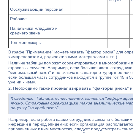
Обслуживающий персонал
Рабочие
Начальники младшего и
среднего звена
Топ-менеджеры
В графе "Примечание" можете указать "фактор риска" для опре
химпрепаратами, радиоактивными материалами и т.п.).
Наличие таблицы поможет сориентироваться в многообразии п
страховых случаев. Например, если большая часть сотрудников
"минимальный пакет" и не включать санаторно-курортное лече
если большая часть сотрудников находится в группе "от 45 и 5
уже ни к чему.
2. Необходимо также
проанализировать "факторы риска"
и
К сведению. Таблица, естественно, является "информацией 
нужно. Страховым организациям такие аналитические ма
наценку "за вредность".
Например, если работа ваших сотрудников связана с большим
инфекций в период эпидемии; если организация располагается
приравненных к ним местностях, следует предусмотреть санато