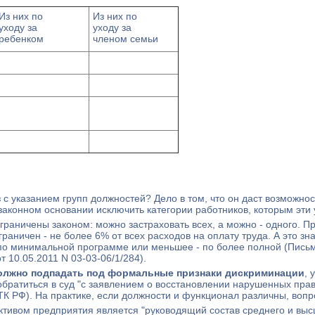
Из них по
Из них по
уходу за
уходу за
ребенком
членом семьи
 с указанием групп должностей? Дело в том, что он даст возможнос
законном основании исключить категории работников, которым эти 
граничены законом: можно застраховать всех, а можно - одного. П
раничен - не более 6% от всех расходов на оплату труда. А это зна
 по минимальной программе или меньшее - по более полной (Пись
10.05.2011 N 03-03-06/1/284).
должно подпадать под формальные признаки дискриминации
, 
обратиться в суд "с заявлением о восстановлении нарушенных пра
ТК РФ). На практике, если должности и функционал различны, вопро
тивом предприятия является "руководящий состав среднего и выс