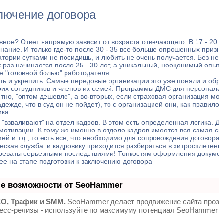
лючение договора
авное? Ответ напрямую зависит от возраста отвечающего. В 17 - 2
нание. И только где-то после 30 - 35 все больше опрошенных приз
атории сутками не посидишь, и любить не очень получается. Без нег
к раз начинается после 25 - 30 лет, а уникальный, неоценимый оп
е "головной болью" работодателя.
ть и укрепить. Самые передовые организации это уже поняли и обр
оих сотрудников и членов их семей. Программы ДМС для персонал
тно, "оптом дешевле", а во-вторых, если страховая организация м
жде, что в суд он не пойдет), то с организацией они, как правило
ика.
"взваливают" на отдел кадров. В этом есть определенная логика. 
мотивации. К тому же именно в отделе кадров имеется вся самая
ей и т.д., то есть все, что необходимо для сопровождения договор
еская служба, и кадровику приходится разбираться в хитросплетен
 чреваты серьезными последствиями! Тонкостям оформления докум
е на этапе подготовки к заключению договора.
е возможности от SeoHammer
O, Трафик и SMM.
SeoHammer делает продвижение сайта про
пресс-релизы - используйте по максимуму потенциал SeoHammer