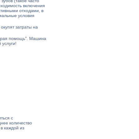
зубов (такое часто
бходимость включения
ктивными отходами, в
имальные условия
окупят затраты на
скорая помощь". Машина
 услуги!
ться с
днее количество
в каждой из