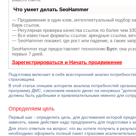
Что умеет делать SeoHammer
— Продвижение в один клик, интеллектуальный подбор за
бирж ссылок.
— Регулярная проверка качества ссылок по более чем 100
— Все известные форматы ссылок: арендные ссылки, вечн
— SeoHammer покажет, где рост или падение, а также зап
SeoHammer еще предоставляет технологию
Буст
, она ус
первых 7 дней.
Зарегистрироваться и Начать продвижение
Подготовка включает в себя всесторонний анализ потребност
страховщика.
В этой статье опишем алгоритм анализа потребностей органи
программу ДМС, сэкономив немало денег на ненужных "допол
должны быть удобными и привлекательными именно для сотруд
Определяем цель
Первый шаг - определить цель, для достижения которой предпо
зависеть, какие действия надо предпринять для подготовки к 
Для этого ответьте на вопрос: что вы хотите получить в резу
необходимо оформить полный пакет страховки исключительно г