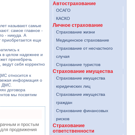
Автострахование
ОСАГО
КАСКО
Личное страхование
0 лет называют самые
нают: самое главное -
Страхование жизни
о - никуда. А
ыт приобретается еще
Медицинское страхование
Страхование от несчастного
атились к
а в целом надежнее и
случая
ожет пренебречь
, ведут себя корректно
Страхование туристов
Страхование имущества
ДМС относится к
Страхование имущества
 свежая информация о
а ДМС.
юридических лиц
иях договора
Страхование имущества
ентов мы посвятим
граждан
Страхование финансовых
рисков
зрачным и простым
Страхование
 для продвижения
ответственности