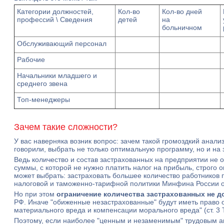
Категории должностей,
Кол-во
Кол-во дней
профессий \ Сведения
детей
на
больничном
Обслуживающий персонал
Рабочие
Начальники младшего и
среднего звена
Топ-менеджеры
Зачем такие сложности?
У вас наверняка возник вопрос: зачем такой громоздкий анализ
говорили, выбрать не только оптимальную программу, но и на 
Ведь количество и состав застрахованных на предприятии не о
суммы, с которой не нужно платить налог на прибыль, строго ог
может выбрать: застраховать большее количество работников
налоговой и таможенно-тарифной политики Минфина России от 
Но при этом
ограничение количества застрахованных не 
РФ. Иначе "обиженные незастрахованные" будут иметь право 
материального вреда и компенсации морального вреда" (ст. 3 
Поэтому, если наиболее "ценным и незаменимым" трудовым ак