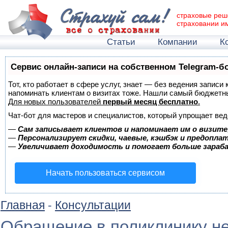
страховые реш
страховании и
Статьи
Компании
К
Сервис онлайн-записи на собственном Telegram-б
Тот, кто работает в сфере услуг, знает — без ведения записи 
напоминать клиентам о визитах тоже. Нашли самый бюджетн
Для новых пользователей
первый месяц бесплатно
.
Чат-бот для мастеров и специалистов, который упрощает вед
—
Сам записывает клиентов и напоминает им о визите
—
Персонализирует скидки, чаевые, кэшбэк и предопла
—
Увеличивает доходимость и помогает больше зара
Начать пользоваться сервисом
Главная
-
Консультации
Обращение в поликлинику не